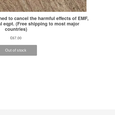
nsstil #Leben #Kovid #Gesundheitsfürsorge #Yoga #Selb