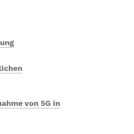
mung
lichen
nahme von 5G in